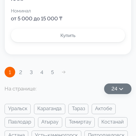
Номинал
от 5 000 до 15 000 ₸
Купить
1
2
3
4
5
На странице:
24
уральск
караганда
тараз
актобе
павлодар
атырау
темиртау
костанай
астана
усть-каменогорск
петропавловск