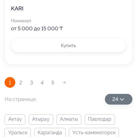
KARI
Номинал
от 5 000 до 15 000 ₸
Купить
1
2
3
4
5
На странице:
24
актау
атырау
алматы
павлодар
уральск
караганда
усть-каменогорск