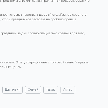
оим родным и близким самый практичный подарок, обратите
инов, готовясь накрывать щедрый стол. Размер среднего
, чтобы праздничное застолье не пробило брешь в
а праздничные дни словно специально созданы для того,
р, сервис Giftery сотрудничает с торговой сетью Magnum,
тельным ценам.
шымкент
семей
тараз
актау