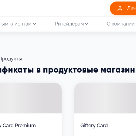
Лич
ным клиентам
Ритейлерам
О компании
Продукты
ификаты в продуктовые магази
ry Card Premium
Giftery Card