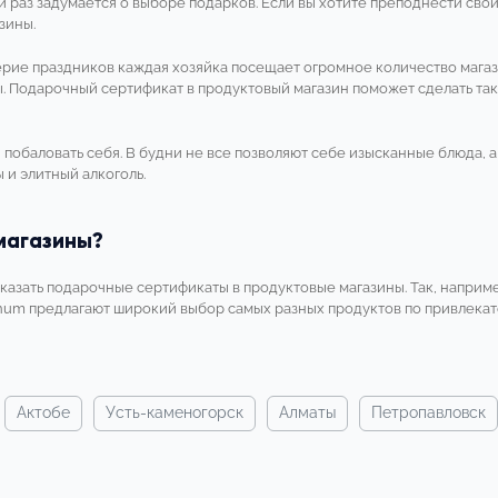
ой раз задумается о выборе подарков. Если вы хотите преподнести св
зины.
верие праздников каждая хозяйка посещает огромное количество магаз
. Подарочный сертификат в продуктовый магазин поможет сделать так
и побаловать себя. В будни не все позволяют себе изысканные блюда, 
 и элитный алкоголь.
магазины?
казать подарочные сертификаты в продуктовые магазины. Так, наприме
gnum предлагают широкий выбор самых разных продуктов по привлека
актобе
усть-каменогорск
алматы
петропавловск