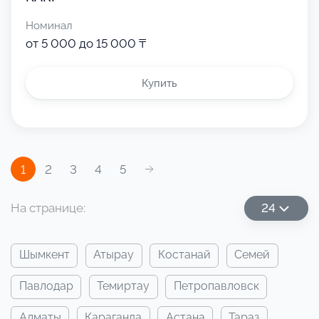
Номинал
от 5 000 до 15 000 ₸
Купить
1
2
3
4
5
На странице:
24
шымкент
атырау
костанай
семей
павлодар
темиртау
петропавловск
алматы
караганда
астана
тараз