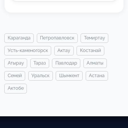
караганда
петропавловск
темиртау
усть-каменогорск
актау
костанай
атырау
тараз
павлодар
алматы
семей
уральск
шымкент
астана
актобе