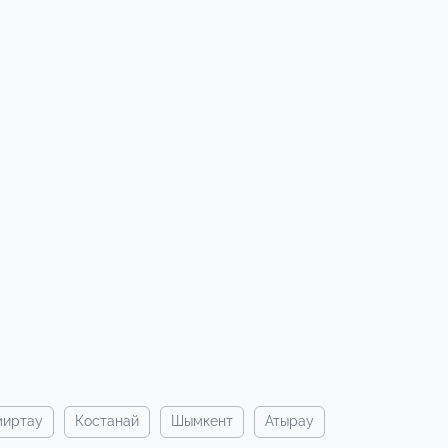
миртау
костанай
шымкент
атырау