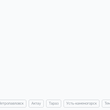
петропавловск
актау
тараз
усть-каменогорск
те