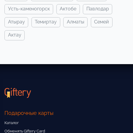
усть-каменогорск
актобе
павлодар
атырау
темиртау
алматы
семей
актау
Подарочные карты
Каталог
Обменять Giftery Card