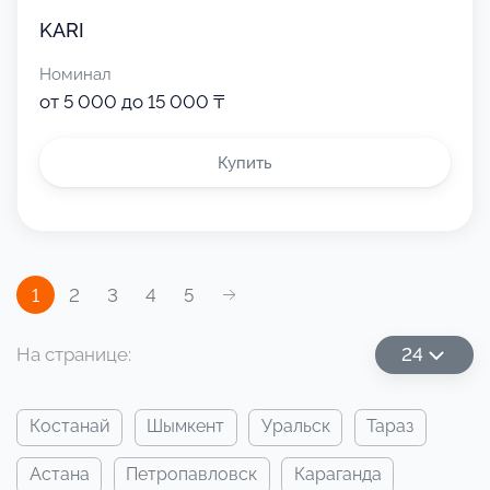
KARI
Номинал
от 5 000 до 15 000 ₸
Купить
1
2
3
4
5
На странице:
24
костанай
шымкент
уральск
тараз
астана
петропавловск
караганда