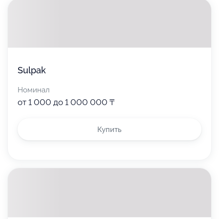
использованием Подарочного Сертификата,
осуществляется в общем порядке,
предусмотренном действующим
законодательством. Наличные денежные
средства за возвращаемый товар, в части,
оплаченной Подарочным Сертификатом,
5 000 ₸
держателю Сертификата НЕ ВЫДАЮТСЯ.
Sulpak
Номинал
от 1 000 до 1 000 000 ₸
Используйте
Купить
Воспользуйтесь для оплаты товаров
или услуг