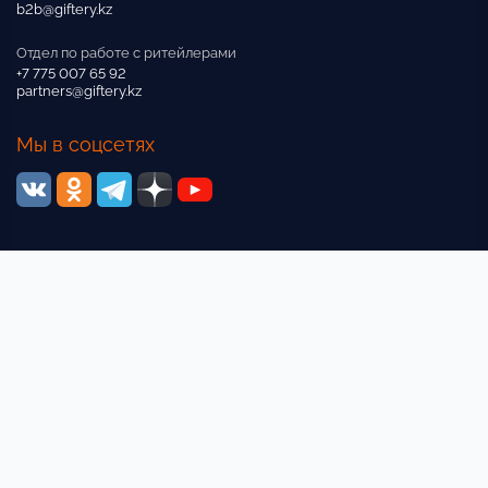
b2b@giftery.kz
Отдел по работе с ритейлерами
+7 775 007 65 92
partners@giftery.kz
Мы в соцсетях