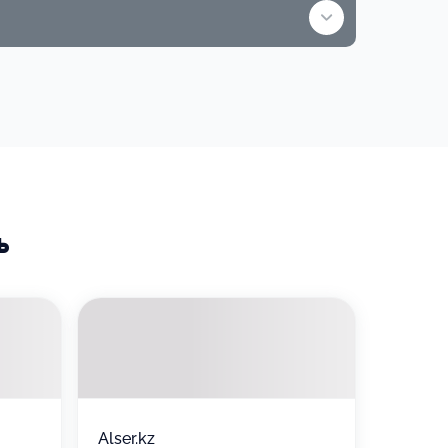
RU
5 000 ₸
RU
Используйте
в и оптических оправ в Казахстане.
азинах Actual Optic;
Воспользуйтесь для оплаты
колько сертификатов;
товаров или услуг
ь
 сертификате;
анковской карты или наличными;
тся;
азинах
бильного
Alser.kz