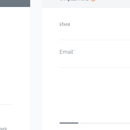
Имя
Email*
емя