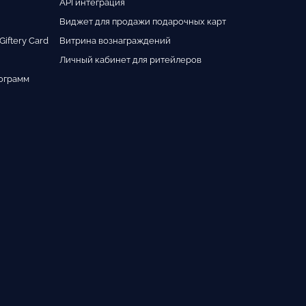
API интеграция
Виджет для продажи подарочных карт
iftery Card
Витрина вознаграждений
Личный кабинет для ритейлеров
ограмм