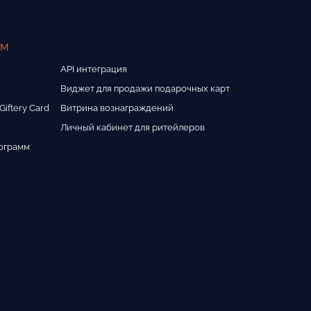
ам
API интеграция
Виджет для продажи подарочных карт
iftery Card
Витрина вознаграждений
Личный кабинет для ритейлеров
ограмм