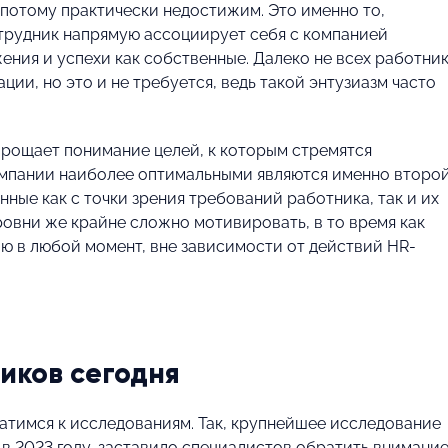
 потому практически недостижим. Это именно то,
сотрудник напрямую ассоциирует себя с компанией
ения и успехи как собственные. Далеко не всех работни
ии, но это и не требуется, ведь такой энтузиазм часто
прощает понимание целей, к которым стремятся
омпании наиболее оптимальными являются именно второ
ные как с точки зрения требований работника, так и их
ровни же крайне сложно мотивировать, в то время как
ю в любой момент, вне зависимости от действий HR-
иков сегодня
атимся к исследованиям. Так, крупнейшее исследование
 в 2023 году, заставило специалистов обратить внимани