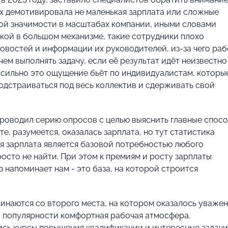
х демотивировала не маленькая зарплата или сложные
ной значимости в масштабах компании, иными словами
кой в большом механизме, такие сотрудники плохо
овостей и информации их руководителей, из-за чего раб
ем выполнять задачу, если её результат идёт неизвестно
о сильно это ощущение бьёт по индивидуалистам, которы
подстраиваться под весь коллектив и сдерживать свой
проводил серию опросов с целью выяснить главные спос
е, разумеется, оказалась зарплата, но тут статистика
ая зарплата является базовой потребностью любого
росто не найти. При этом к премиям и росту зарплаты
 напоминает нам - это база, на которой строится
инаются со второго места, на котором оказалось уваже
по популярности комфортная рабочая атмосфера.
ись курсы повышения квалификации и интересные задачи