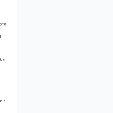
ота
е
обы
ние