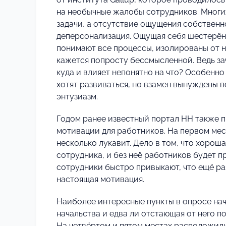
на необычные жалобы сотрудников. Многи
задачи, а отсутствие ощущения собствен
деперсонализация. Ощущая себя шестерён
понимают все процессы, изолированы от н
кажется попросту бессмысленной. Ведь зач
куда и влияет непонятно на что? Особенн
хотят развиваться, но взамен вынуждены 
энтузиазм.
Годом ранее известный портал HH также 
мотивации для работников. На первом мест
несколько лукавит. Дело в том, что хорош
сотрудника, и без неё работников будет п
сотрудники быстро привыкают, что ещё раз
настоящая мотивация.
Наиболее интересные пункты в опросе нач
начальства и едва ли отстающая от него 
На четвёртом и пятом местах расположил