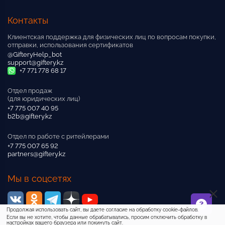
Контакты
Клиентская поддержка для физических лиц по вопросам покупки,
отправки, использования сертификатов
@GifteryHelp_bot
support@giftery.kz
+7 771 778 68 17
Отдел продаж
(для юридических лиц)
+7 775 007 40 95
b2b@giftery.kz
Отдел по работе с ритейлерами
+7 775 007 65 92
partners@giftery.kz
Мы в соцсетях
Продолжая использовать сайт, вы даете согласие на обработку cookie-файлов.
Если вы не хотите, чтобы данные обрабатывались, просим отключить обработку в
настройках вашего браузера или покинуть сайт.