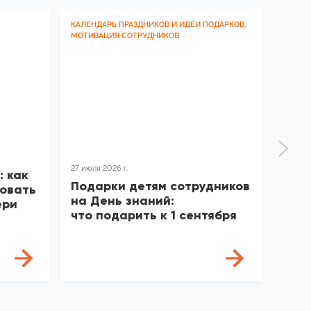
КАЛЕНДАРЬ ПРАЗДНИКОВ И ИДЕИ ПОДАРКОВ,
МОТИВ
МОТИВАЦИЯ СОТРУДНИКОВ
ЗНАТЬ
27 июля 2026 г.
24 июля
: как
Подарки детям сотрудников
Мето
овать
на День знаний:
град
ери
что подарить к 1 сентября
ком
круг