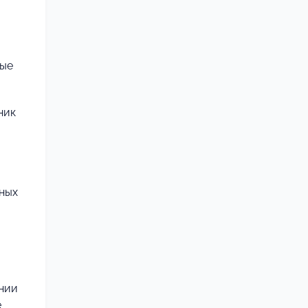
ые
ник
ных
ании
е