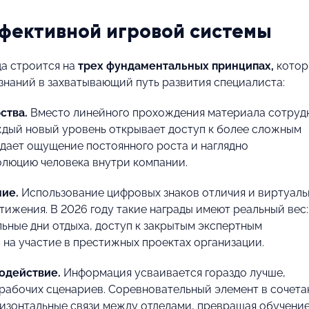
фективной игровой системы
да строится на
трех фундаментальных принципах,
котор
знаний в захватывающий путь развития специалиста:
ства.
Вместо линейного прохождения материала сотруд
ждый новый уровень открывает доступ к более сложным
здает ощущение постоянного роста и наглядно
люцию человека внутри компании.
ние.
Использование цифровых знаков отличия и виртуаль
тижения. В 2026 году такие награды имеют реальный вес:
ьные дни отдыха, доступ к закрытым экспертным
на участие в престижных проектах организации.
одействие.
Информация усваивается гораздо лучше,
 рабочих сценариев. Соревновательный элемент в сочет
изонтальные связи между отделами, превращая обучени