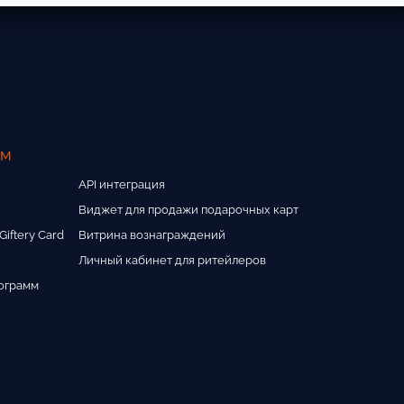
ам
API интеграция
Виджет для продажи подарочных карт
iftery Card
Витрина вознаграждений
Личный кабинет для ритейлеров
ограмм